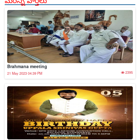
Birthday invitation Uppala Srinivas 5th may
3409
02 May 2023 04:57 PM
Vasavi Matha Jayanthi news
3229
30 April 2023 07:46 AM