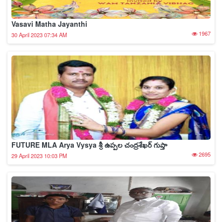
Poor Arya vyshya girl drowned in drainage near
kalasiguda secundrabad
3024
29 April 2023 09:43 PM
Mathrudevobhava
1655
18 April 2023 05:31 PM