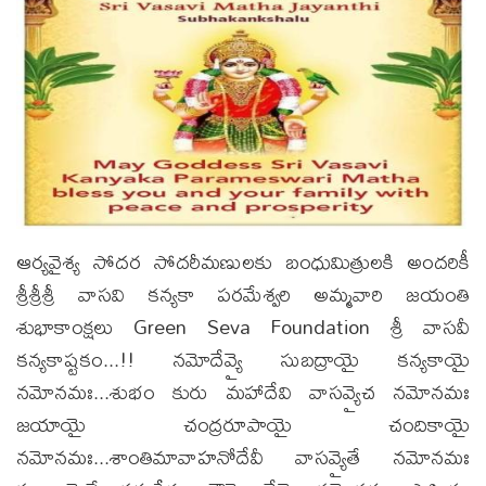
ఆర్యవైశ్య సోదర సోదరీమణులకు బంధుమిత్రులకి అందరికీ
శ్రీశ్రీశ్రీ వాసవి కన్యకా పరమేశ్వరి అమ్మవారి జయంతి
శుభాకాంక్షలు Green Seva Foundation శ్రీ వాసవీ
కన్యకాష్టకం...!! నమోదేవ్యై సుబద్రాయై కన్యకాయై
నమోనమః...శుభం కురు మహాదేవి వాసవ్యైచ నమోనమః
జయాయై చంద్రరూపాయై చందికాయై
నమోనమః...శాంతిమావాహనోదేవీ వాసవ్యైతే నమోనమః