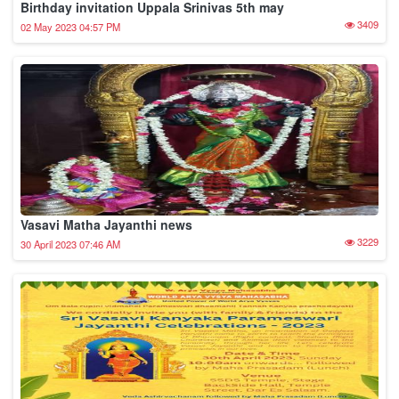
Vasavi Matha Jayanthi
1967
30 April 2023 07:34 AM
FUTURE MLA Arya Vysya శ్రీ ఉప్పల చంద్రశేఖర్ గుప్తా
2695
29 April 2023 10:03 PM