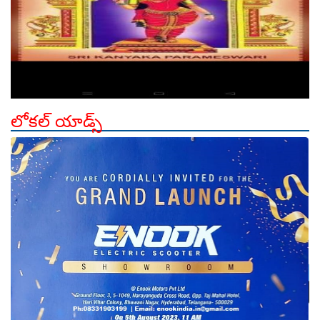
లోకల్ యాడ్స్