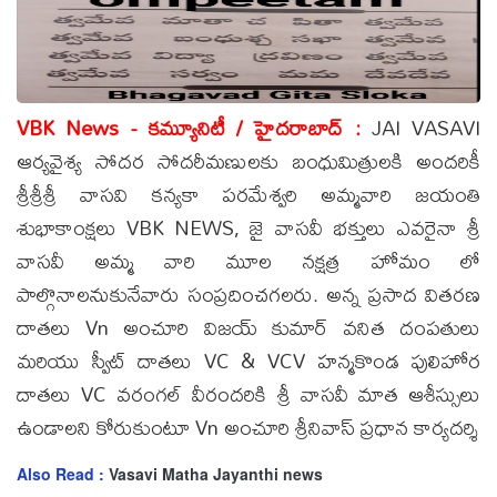
VBK News - కమ్యూనిటీ / హైదరాబాద్ :
JAI VASAVI
ఆర్యవైశ్య సోదర సోదరీమణులకు బంధుమిత్రులకి అందరికీ
శ్రీశ్రీశ్రీ వాసవి కన్యకా పరమేశ్వరి అమ్మవారి జయంతి
శుభాకాంక్షలు VBK NEWS, జై వాసవీ భక్తులు ఎవరైనా శ్రీ
వాసవీ అమ్మ వారి మూల నక్షత్ర హోమం లో
పాల్గొనాలనుకునేవారు సంప్రదించగలరు. అన్న ప్రసాద వితరణ
దాతలు Vn అంచూరి విజయ్ కుమార్ వనిత దంపతులు
మరియు స్వీట్ దాతలు VC & VCV హన్మకొండ పులిహోర
దాతలు VC వరంగల్ వీరందరికి శ్రీ వాసవీ మాత ఆశీస్సులు
ఉండాలని కోరుకుంటూ Vn అంచూరి శ్రీనివాస్ ప్రధాన కార్యదర్శి
Also Read :
Vasavi Matha Jayanthi news