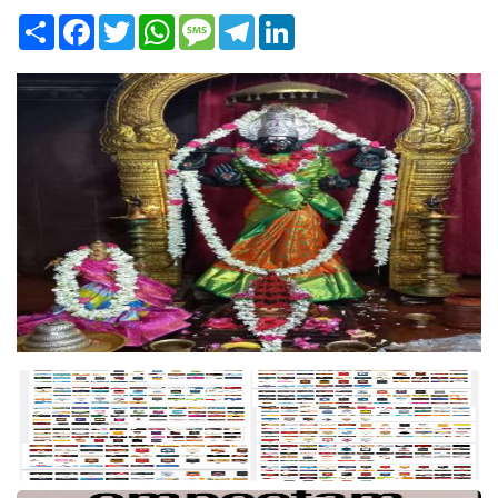
Share
Facebook
Twitter
WhatsApp
Message
Telegram
LinkedIn