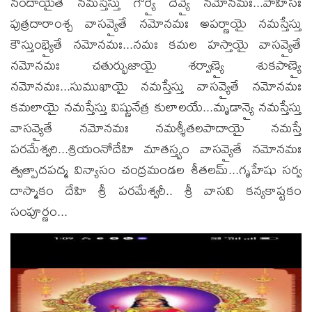
నందాయైతే నమస్తేస్తు గౌర్యై దేవ్యై నమోనమః...పాహిసః
పుత్రదారాంశ్చ వాసవ్యైతే నమోనమః అపర్ణాయై నమస్తేస్తు
కౌస్తుంభ్యైతే నమోనమః...నమః కమల హస్తాయై వాసవ్యైతే
నమోనమః చతుర్భుజాయై శర్వాణ్యై శుకపాణ్యై
నమోనమః...సుముఖాయై నమస్తేస్తు వాసవ్యైతే నమోనమః
కమలాయై నమస్తేస్తు విష్ణునేత్ర కులాలయే...మృడాన్యై నమస్తేస్తు
వాసవ్యైతే నమోనమః నమశ్శీతలపాదాయై నమస్తే
పరమేశ్వరి...శ్రియంనోదేహి మాతస్త్వం వాసవ్యైతే నమోనమః
త్వత్పాదపద్మ విన్యాసం చంద్రమండల శీతలమ్...గృహేషు సర్వ
దాస్మాకం దేహి శ్రీ పరమేశ్వరీ.. శ్రీ వాసవి కన్యకాష్టకం
సంపూర్ణం...