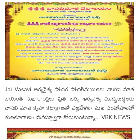
Jai Vasavi ఆర్యవైశ్య సోదర సోదరీమణులకు వాసవి మాత
జయంతి శుభాకాంక్షలు ప్రతి ఒక్క ఆర్యవైశ్య ముద్దుబిడ్డలకు
వాసవి మాత కృపా కటాక్షాలతో ఎల్లవేళలా సుఖ సంతోషాలతో
తులతూగాలని మనస్పూర్తిగా కోరుకుంటున్నా... VBK NEWS