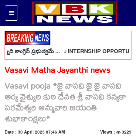
రెస్ ప్రభుత్వమే ...
INTERNSHIP OPPORTUNITIES - EL
#
Vasavi Matha Jayanthi news
Vasavi pooja *జై వాసవి జై జై వాసవి
ఆర్య వైశ్యుల కుల దేవత శ్రీ వాసవి కన్యకా
పరమేశ్వరి అమ్మవారి జయంతి
శుభాకాంక్షలు*
Date : 30 April 2023 07:46 AM
Views :
3229